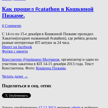
Как прошел #catathon в Кошкиной
Пижаме.
0 Comments
С 14-го по 15-е декабря в Кошкиной Пижаме проходил
Хакатон(позднее названный #catathon), где ребята делали
разные интересные ИТ-штуки за 24 часа.
Ивент на facebook
Фотки с ивента
Константин @moigagoo Молчанов
, организатор и один из
участник хакатона в КП 14-15 декабря 2013 года. Текст
Константина. Фото:
Кошкина Пижама
.
Читать далее
→
Поделиться в соц. сетях
Запись опубликована
17.12.2013
автором
admin
в рубрике