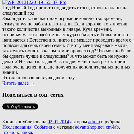
Под Новый Год принято подводить итоги, строить планы на
следующий год.
Законодательство даёт нам огромное количество времени,
стимулируя не работать в эти дни. Если коротко, то я против
такого количества выходных в январе. Куча времени,
основная масса людей не знает куда себя деть и большинство
напивается:) Естественно, никто не мешает проводить время с
пользой для себя, своей семьи. И вот у меня закралась мысль,
захотелось понять в каком темпе прошел год? Что можно было
бы сделать лучше в следующем? А что может быть не нужно
делать? Не знаю как для Вас, но для меня такой рефакторинг
года очень ценен в плане получения дополнительных ценных
знаний.
Что же произошло в ушедшем году.
Читать далее
→
Поделиться в соц. сетях
Запись опубликована
02.01.2014
автором
admin
в рубрике
Исследования
,
События
с метками
advantshop.net
,
cm-lab
,
итоги
,
клюква
.